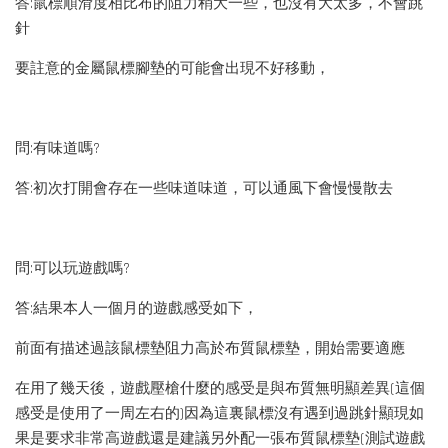
答:鼠標順滑度相比布的阻力稍大一些，也沒有大太多，不會跳
針
要註意的金屬鼠標腳墊的可能會出現不好移動，
問:有味道嗎?
答:初次打開會存在一些味道味道，可以通風下會慢慢散去
問:可以玩遊戲嗎?
答:結果本人一個月的遊戲感受如下，
前面有描述過該鼠標墊阻力高於布質鼠標墊，開始需要適應
在用了幾天後，遊戲壓槍什麼的感受是與布質無明顯差異(這個
感受是使用了一周左右的)因為這裏鼠標沒有遇到過跳針顯現如
果是要求非常高遊戲還是建議另外配一張布質鼠標墊(測試遊戲