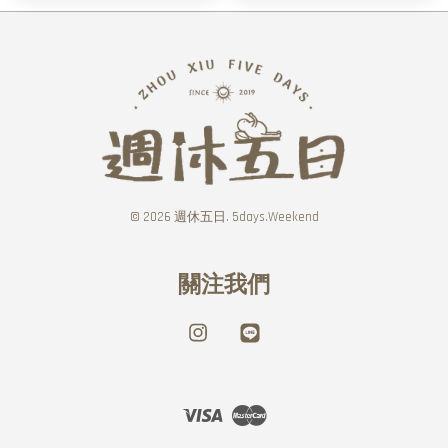
© 2026 週休五日. 5days.Weekend
關注我們
Instagram
Line
Visa
Master