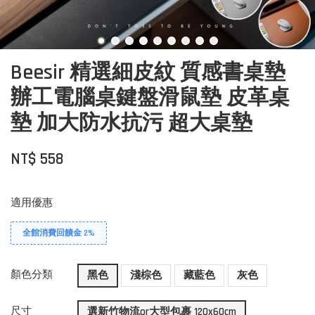
Beesir 精選細皮紋 質感書桌墊
辦工電腦桌鍵盤滑鼠墊 皮革桌
墊 加大防水抗污 超大桌墊
NT$ 558
適用優惠
全館消費回饋金 2%
顏色分類
黑色
淺棕色
藏藍色
灰色
尺寸
選新竹物流or大型包裹 120x60cm