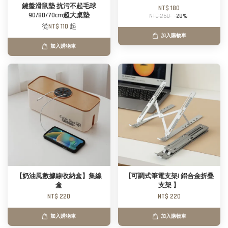
鍵盤滑鼠墊 抗污不起毛球
NT$ 180
90/80/70cm超大桌墊
NT$ 250
-28%
從
NT$ 110
起
加入購物車
加入購物車
【奶油風數據線收納盒】集線
【可調式筆電支架| 鋁合金折疊
盒
支架 】
NT$ 220
NT$ 220
加入購物車
加入購物車