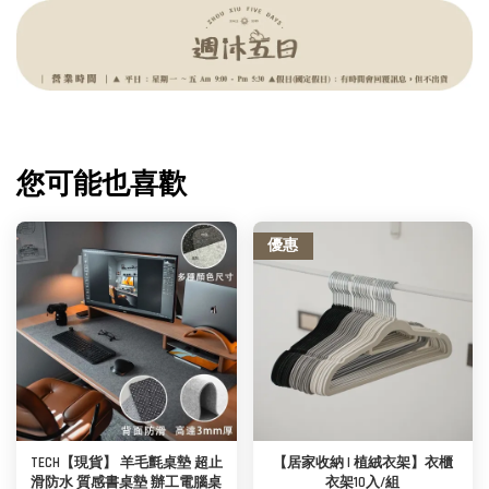
您可能也喜歡
優惠
TECH【現貨】 羊毛氈桌墊 超止
【居家收納 | 植絨衣架】衣櫃
滑防水 質感書桌墊 辦工電腦桌
衣架10入/組