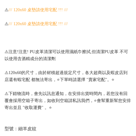
⚠️
/// 120x60 桌墊請使用宅配 !!! ///
⚠️
/// 120x60 桌墊請使用宅配 !!! ///
⚠️注意!注意! PU皮革清潔可以使用濕紙巾擦拭,但清潔PU皮革 不可
以使用含酒精成分的清潔劑
⚠️120x60的尺寸，由於材積超過規定尺寸，各大超商以及蝦皮店到
店還有蝦宅配 都無法寄出，⭐下單時請選擇 "賣家宅配"。⭐
⚠️下錯物流時，會先以訊息通知，在安排出貨時間內，若您沒有回
覆會採用空箱子寄出，如收到空箱請私訊我們，⭐會幫重新幫您安排
寄出並且 "收取運費" 。⭐
型號：細羊皮紋