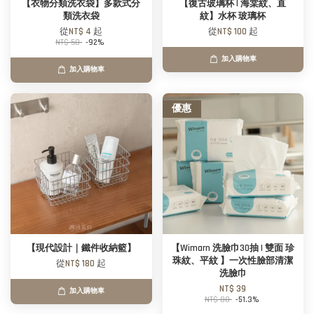
【衣物分類洗衣袋】多款式分
【復古玻璃杯 | 海棠紋、直
類洗衣袋
紋】水杯 玻璃杯
從
NT$ 4
起
從
NT$ 100
起
NT$ 50
-92%
加入購物車
加入購物車
優惠
【現代設計｜鐵件收納籃】
【Wimarn 洗臉巾30抽 | 雙面 珍
珠紋、平紋 】一次性臉部清潔
從
NT$ 180
起
洗臉巾
NT$ 39
加入購物車
NT$ 80
-51.3%