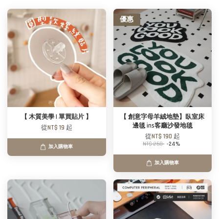
優惠
【 木質美學 | 單買貼片 】
【 創意字母羊絨地墊】臥室床
邊毯 ins客廳沙發地毯
從
NT$ 19
起
從
NT$ 190
起
NT$ 250
-24%
加入購物車
加入購物車