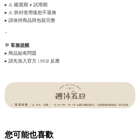
▸ ⚠️ 鑑賞期 ≠ 試用期
▸ ⚠️ 拆封使用後恕不退換
▸ 請保持商品與包裝完整
—
💬
客服提醒
▸ 商品如有問題
▸ 請先加入官方 LINE@ 反應
您可能也喜歡