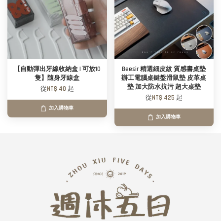
【自動彈出牙線收納盒 | 可放10
Beesir 精選細皮紋 質感書桌墊
隻】隨身牙線盒
辦工電腦桌鍵盤滑鼠墊 皮革桌
墊 加大防水抗污 超大桌墊
從
NT$ 40
起
從
NT$ 425
起
加入購物車
加入購物車