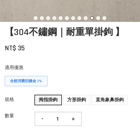
【304不鏽鋼｜耐重單掛鉤 】
NT$ 35
適用優惠
全館消費回饋金 2%
規格
拇指掛鉤
方形掛鉤
直角象鼻掛鉤
數量
-
+