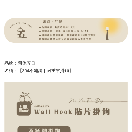
品牌：週休五日
名稱：【304不鏽鋼｜耐重單掛鉤】