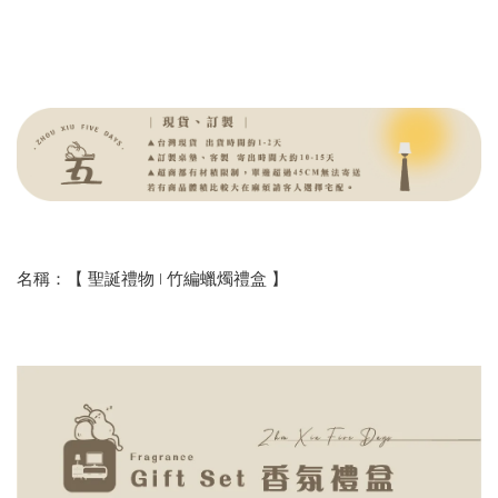
名稱：【 聖誕禮物 | 竹編蠟燭禮盒 】