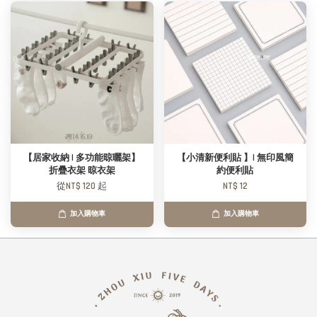
【居家收納 | 多功能晾曬架】
【小清新便利貼 】| 無印風簡
折疊衣架 晾衣架
約便利貼
從
NT$ 120
起
NT$ 12
加入購物車
加入購物車