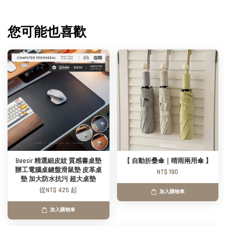
您可能也喜歡
Beesir 精選細皮紋 質感書桌墊
【 自動折疊傘｜晴雨兩用傘 】
辦工電腦桌鍵盤滑鼠墊 皮革桌
NT$ 190
墊 加大防水抗污 超大桌墊
從
NT$ 425
起
加入購物車
加入購物車