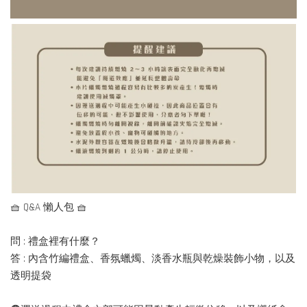
🧺 Q&A 懶人包 🧺
問 : 禮盒裡有什麼？
答 : 內含竹編禮盒、香氛蠟燭、淡香水瓶與乾燥裝飾小物，以及
透明提袋