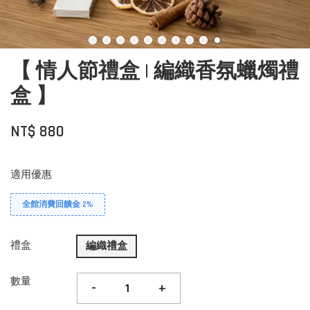
【 情人節禮盒 | 編織香氛蠟燭禮
盒 】
NT$ 880
適用優惠
全館消費回饋金 2%
禮盒
編織禮盒
數量
-
+