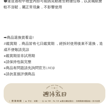
🟠運送過程中禮盒內部可能因晃動產生輕微位移，以及襯紙會
較不澎鬆，屬正常現象，不影響使用
➡︎商品退換貨看這!!
#鑑賞期 ，商品皆有七日鑑賞期 ，經拆封使用後束不退換，造
成不便敬請見諒
※鑑賞期並非試用期
※請保持包裝完整
※商品有問題請先詢問官方LINE@
※請勿直接評價商品