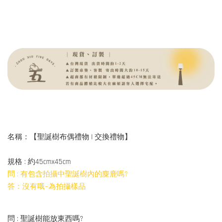
名稱：【聖誕樹布偶禮物 | 交換禮物】
規格 : 約45cmx45cm
問 : 有包含拍攝中聖誕樹內的麋鹿嗎?
答：沒有哦~為拍攝樣品
問 : 聖誕樹能放東西嗎?