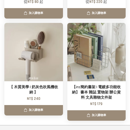
從
NT$ 80
起
從
NT$ 220
起
加入購物車
加入購物車
【 木質美學 | 奶灰色吹風機收
【ins簡約書架 | 電鍍多功能收
納 】
納】 書本 雜誌 置物架 辦公資
料 文具雜物文件架
NT$ 240
NT$ 179
加入購物車
加入購物車