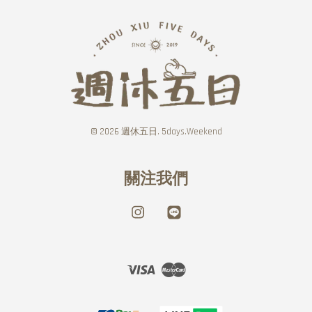
© 2026 週休五日. 5days.Weekend
關注我們
Instagram
Line
Visa
Master