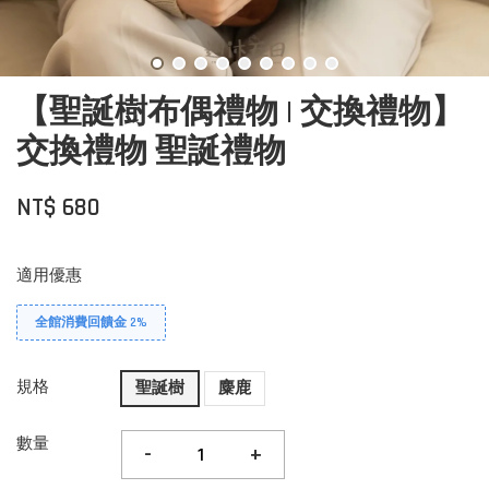
【聖誕樹布偶禮物 | 交換禮物】
交換禮物 聖誕禮物
NT$ 680
適用優惠
全館消費回饋金 2%
規格
聖誕樹
麋鹿
數量
-
+