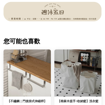
您可能也喜歡
【不鏽鋼｜門後掛式伸縮桿】
【棉麻木提手 |收納籃】洗衣籃