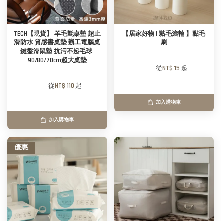
TECH【現貨】 羊毛氈桌墊 超止
【居家好物 | 黏毛滾輪 】黏毛
滑防水 質感書桌墊 辦工電腦桌
刷
鍵盤滑鼠墊 抗污不起毛球 
90/80/70cm超大桌墊
        從
NT$ 15 
起

        從
NT$ 110 
起

加入購物車
加入購物車
優惠