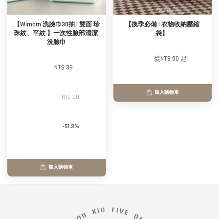
【Wimarn 洗臉巾30抽 | 雙面 珍
【換季必備 | 衣物收納壓縮
珠紋、平紋 】一次性臉部清潔 
袋】 
洗臉巾
        從
NT$ 90 
起

NT$ 39 
加入購物車
NT$ 80 
-51.3%
加入購物車