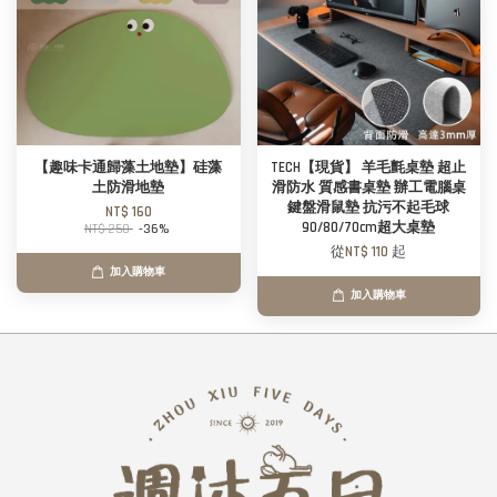
【趣味卡通歸藻土地墊】硅藻
TECH【現貨】 羊毛氈桌墊 超止
土防滑地墊
滑防水 質感書桌墊 辦工電腦桌
鍵盤滑鼠墊 抗污不起毛球
NT$ 160
90/80/70cm超大桌墊
NT$ 250
-36%
從
NT$ 110
起
加入購物車
加入購物車