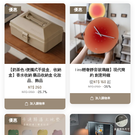
優惠
優惠
【奶茶色 |便攜式手提盒、收納
| ins輕奢靜音玻璃鐘】現代簡
盒】香水收納 藥品收納盒 化妝
約 創意時鐘
品、飾品
從
NT$ 160
起
NT$ 250
-36%
NT$ 260
NT$ 350
-25.7%
加入購物車
加入購物車
優惠