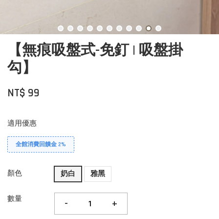
【無痕吸盤式-免釘 | 吸盤掛
勾】
NT$ 99
適用優惠
全館消費回饋金 2%
顏色
奶白
雅黑
數量
-
+