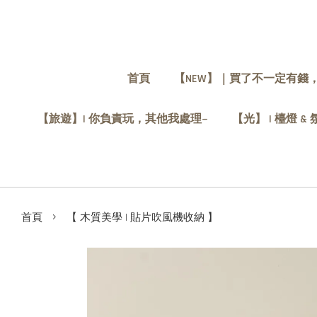
首頁
【NEW】｜買了不一定有錢
【旅遊】| 你負責玩，其他我處理~
【光】 | 檯燈 &
›
首頁
【 木質美學 | 貼片吹風機收納 】