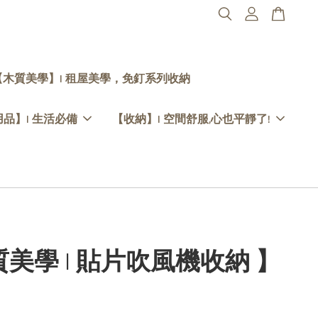
【木質美學】| 租屋美學，免釘系列收納
品】| 生活必備
【收納】| 空間舒服,心也平靜了!
質美學 | 貼片吹風機收納 】