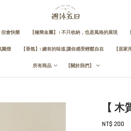
，但會快樂
【極簡金屬】 | 不只收納，也是風格的展現
 氛圍燈
【香氛】| 總有的味道,讓你感受輕鬆自在
【居家用
所有商品
【關於我們】
【 木
NT$ 200