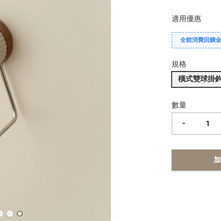
適用優惠
全館消費回饋金 
規格
橫式雙球掛
數量
-
加