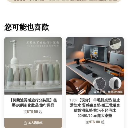
您可能也喜歡
【莫蘭迪質感旅行分裝瓶】按
TECH【現貨】 羊毛氈桌墊 超止
壓矽膠罐 化妝品 旅行用品
滑防水 質感書桌墊 辦工電腦桌
鍵盤滑鼠墊 抗污不起毛球
從
NT$ 50
起
90/80/70cm超大桌墊
從
NT$ 110
起
加入購物車