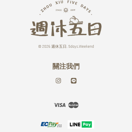
© 2026 週休五日. 5days.Weekend
關注我們
Instagram
Line
Visa
Master