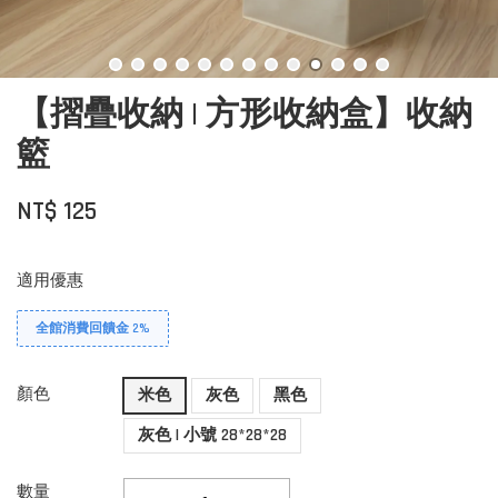
【摺疊收納 | 方形收納盒】收納
籃
NT$ 125
適用優惠
全館消費回饋金 2%
顏色
米色
灰色
黑色
灰色 | 小號 28*28*28
數量