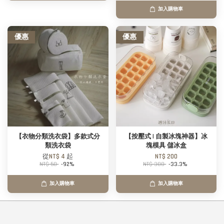
加入購物車
優惠
優惠
【衣物分類洗衣袋】多款式分
【按壓式 | 自製冰塊神器】冰
類洗衣袋
塊模具 儲冰盒
從
NT$ 4
起
NT$ 200
NT$ 50
-92%
NT$ 300
-33.3%
加入購物車
加入購物車