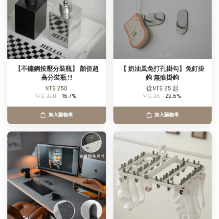
【不鏽鋼按壓分裝瓶】 顏值超
【 奶油風免打孔掛勾】免釘掛
高分裝瓶 !!!
鉤 無痕掛鉤
NT$ 250
從
NT$ 25
起
NT$ 300
-16.7%
NT$ 35
-28.6%
加入購物車
加入購物車