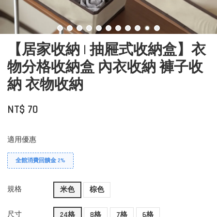
【居家收納 | 抽屜式收納盒】衣
物分格收納盒 內衣收納 褲子收
納 衣物收納
NT$ 70
適用優惠
全館消費回饋金 2%
規格
米色
棕色
尺寸
24格
8格
7格
6格