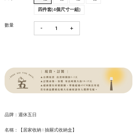
四件套(4個尺寸一組)
數量
-
+
品牌：週休五日
名稱：【居家收納 | 抽屜式收納盒】