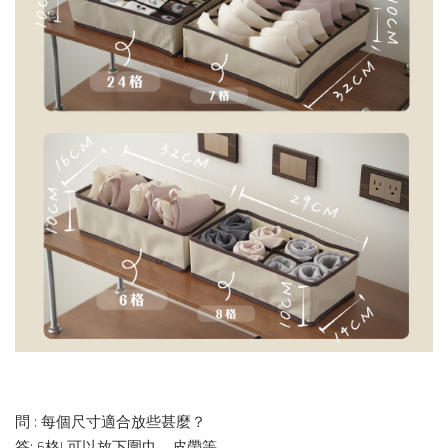
問 : 每個尺寸適合放些甚麼？
答: 6格| 可以放下圍巾、皮帶等