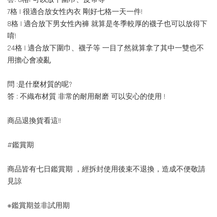
7格 | 很適合放女性內衣 剛好七格一天一件!
8格 | 適合放下男女性內褲 就算是冬季較厚的襪子也可以放得下
唷!
24格 | 適合放下圍巾、襪子等 一目了然就算拿了其中一雙也不
用擔心會凌亂
問 :是什麼材質的呢?
答 : 不織布材質 非常的耐用耐磨 可以安心的使用 !
商品退換貨看這!!
#鑑賞期
商品皆有七日鑑賞期 ，經拆封使用後束不退換，造成不便敬請
見諒
※鑑賞期並非試用期