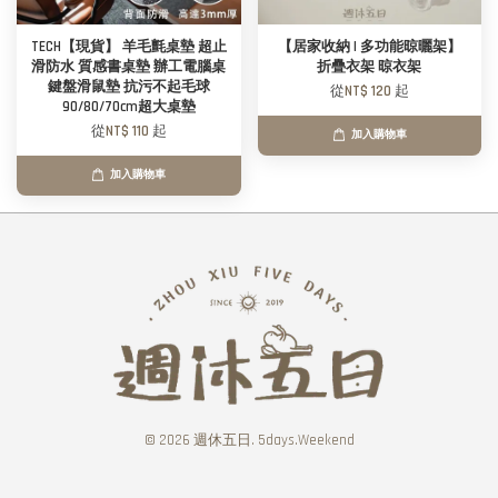
TECH【現貨】 羊毛氈桌墊 超止
【居家收納 | 多功能晾曬架】
滑防水 質感書桌墊 辦工電腦桌
折疊衣架 晾衣架
鍵盤滑鼠墊 抗污不起毛球
從
NT$ 120
起
90/80/70cm超大桌墊
從
NT$ 110
起
加入購物車
加入購物車
© 2026 週休五日. 5days.Weekend