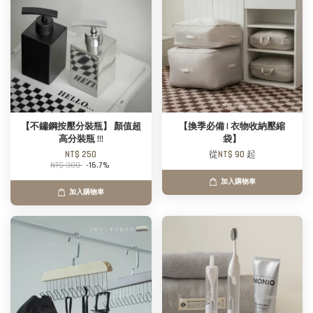
【不鏽鋼按壓分裝瓶】 顏值超
【換季必備 | 衣物收納壓縮
高分裝瓶 !!!
袋】
NT$ 250
從
NT$ 90
起
NT$ 300
-16.7%
加入購物車
加入購物車