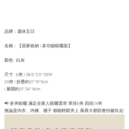
品牌：週休五日
名稱：【居家收納 | 多功能晾曬架】
顏色 : 白灰
尺寸 : 6夾 | 38.5*2.5*13CM
24夾 | 折疊約31*19*6cm
| 展開約31*34*14cm
📢 多夾晾曬 滿足全家人晾曬需求 單排6夾 四排24夾
無論是內衣、內褲、襪子 都能輕鬆夾上 風再大都部會怕被吹走!