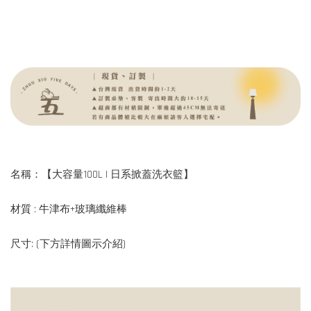
名稱：【大容量100L | 日系掀蓋洗衣籃】
材質 : 牛津布+玻璃纖維棒
尺寸: (下方詳情圖示介紹)