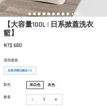
【大容量100L | 日系掀蓋洗衣
籃】
NT$ 680
適用優惠
全館消費回饋金 2%
顏色
米白色
灰色
數量
-
+