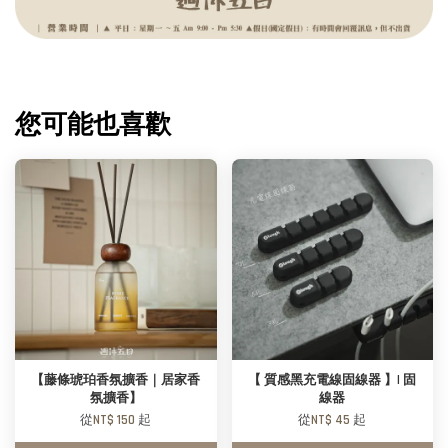
您可能也喜歡
【藤條琥珀香氛擴香｜居家香
【 質感黑充電線固線器 】| 固
氛擴香】
線器
從
NT$ 150
起
從
NT$ 45
起