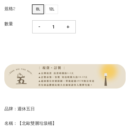
規格2
8L
12L
數量
-
+
品牌：週休五日
名稱：【北歐雙層垃圾桶】