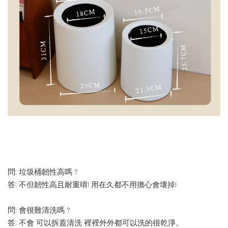
問: 垃圾桶韌性高嗎 ?
答: 不但韌性高且耐重唷! 用在久都不用擔心會壞掉!
問: 會很難清洗嗎 ?
答: 不會 可以拆蓋清洗 裡裡外外都可以洗的很乾淨。