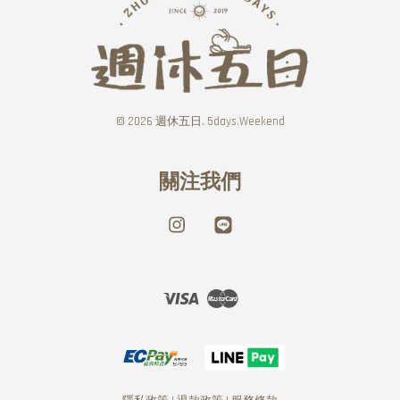
© 2026 週休五日. 5days.Weekend
關注我們
Instagram
Line
Visa
Master