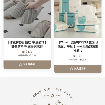
【沫克林靜音拖鞋 |軟底防滑】
【Wimarn 洗臉巾30抽 | 雙面 珍
靜音防滑 軟底居家拖鞋
珠紋、平紋 】一次性臉部清潔
洗臉巾
NT$ 190
NT$ 250
-24%
NT$ 39
NT$ 80
-51.3%
加入購物車
加入購物車