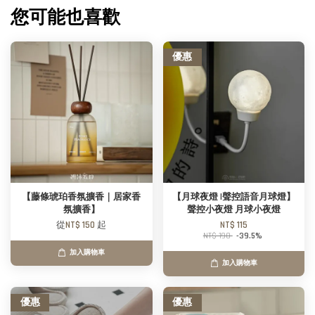
您可能也喜歡
優惠
【藤條琥珀香氛擴香｜居家香
【月球夜燈 |聲控語音月球燈】
氛擴香】
聲控小夜燈 月球小夜燈
從
NT$ 150
起
NT$ 115
NT$ 190
-39.5%
加入購物車
加入購物車
優惠
優惠