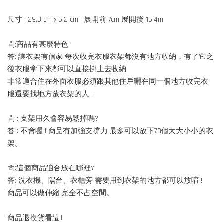
尺寸 : 29.3 cm x 6.2 cm | 展開前 7cm 展開後 16.4m
問:商品有甚麼特色?
答: 讓衣架有個家 每次收完衣服衣架都沒有地方收納，有了它之
後衣服拿下來都可以直接掛上去收納
非常適合住在外面衣服必須跟其他住戶曬在同一個地方收完衣
服還要找地方放衣架的人 !
問 : 支架用久會容易鬆掉嗎?
答 : 不會喔 ! 商品有加強支撐力 最多可以放下70個大大小小的衣
架。
問:這個商品適合放在哪裡?
答: 洗衣機、陽台、衣櫃旁 需要用到衣架的地方都可以放唷 !
商品可以做伸縮 完全不占空間。
商品退換貨看這!!