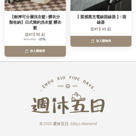
【耐摔可分層洗衣籃 | 髒衣分
【 質感黑充電線固線器 】| 固
類收納】日式簡約洗衣籃 髒衣
線器
籃
從
NT$ 45
起
從
NT$ 90
起
NT$ 120
-25%
加入購物車
加入購物車
© 2026 週休五日. 5days.Weekend