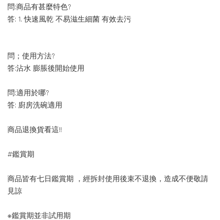
問:商品有甚麼特色?
答: 1. 快速風乾 不易滋生細菌 有效去污
問；使用方法?
答:沾水 膨脹後開始使用
問:適用於哪?
答: 廚房洗碗適用
商品退換貨看這!!
#鑑賞期
商品皆有七日鑑賞期 ，經拆封使用後束不退換，造成不便敬請
見諒
※鑑賞期並非試用期