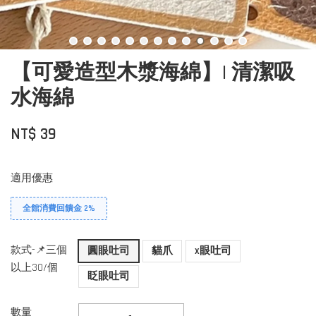
【可愛造型木漿海綿】| 清潔吸
水海綿
NT$ 39
適用優惠
全館消費回饋金 2%
款式-📌三個
圓眼吐司
貓爪
x眼吐司
以上30/個
眨眼吐司
數量