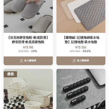
【沫克林靜音拖鞋 |軟底防滑】
【珊瑚絨 | 記憶海綿吸水地
靜音防滑 軟底居家拖鞋
墊】記憶地墊 吸水地墊
NT$ 190
NT$ 250
NT$ 250
-24%
NT$ 350
-28.6%
加入購物車
加入購物車
優惠