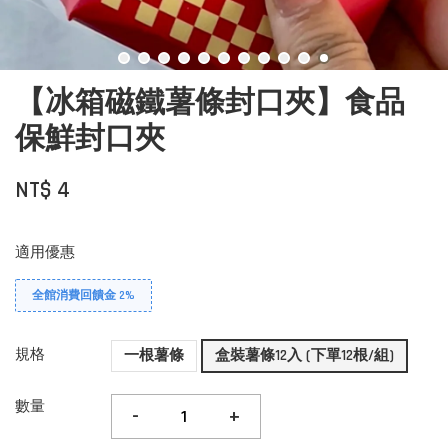
【冰箱磁鐵薯條封口夾】食品
保鮮封口夾
NT$ 4
適用優惠
全館消費回饋金 2%
規格
一根薯條
盒裝薯條12入 (下單12根/組)
數量
-
+