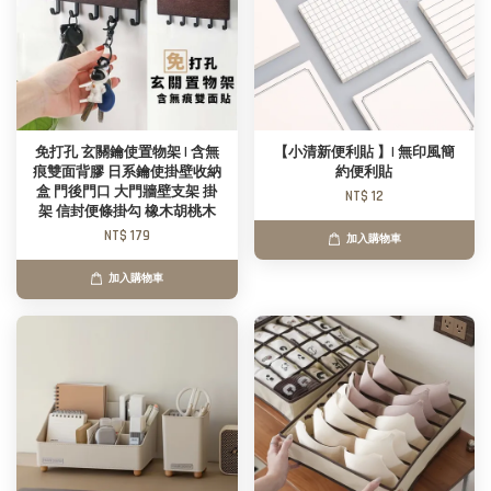
免打孔 玄關鑰使置物架 | 含無
【小清新便利貼 】| 無印風簡
痕雙面背膠 日系鑰使掛壁收納
約便利貼
盒 門後門口 大門牆壁支架 掛
NT$ 12
架 信封便條掛勾 橡木胡桃木
NT$ 179
加入購物車
加入購物車