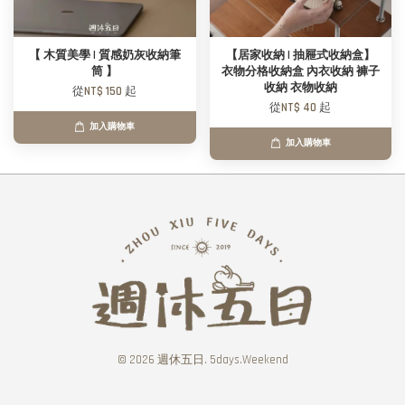
【 木質美學 | 質感奶灰收納筆
【居家收納 | 抽屜式收納盒】
筒 】
衣物分格收納盒 內衣收納 褲子
收納 衣物收納
從
NT$ 150
起
從
NT$ 40
起
加入購物車
加入購物車
© 2026 週休五日. 5days.Weekend