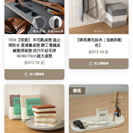
TECH【現貨】 羊毛氈桌墊 超止
【韓系磨毛抹布｜低飽和配
滑防水 質感書桌墊 辦工電腦桌
色】
鍵盤滑鼠墊 抗污不起毛球
從
NT$ 49
起
90/80/70cm超大桌墊
從
NT$ 110
起
加入購物車
加入購物車
優惠