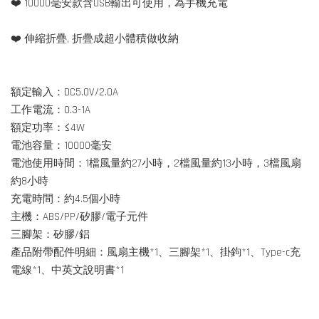
❤️ 10000毫安款含USB輸出可使用，為手機充電
❤️ 伸縮折疊, 折疊成超小體積做收納
額定輸入：DC5.0V/2.0A
工作電流：0.3-1A
額定功率：≤4W
電池容量：10000毫安
電池使用時間：1檔風量約27小時，2檔風量約13小時，3檔風扇
約8小時
充電時間：約4.5個小時
主機：ABS/PP/矽膠/電子元件
三腳架：矽膠/鋁
產品附帶配件明細：風扇主機*1、三腳架*1、掛鉤*1、Type-c充
電線*1、中英文說明書*1