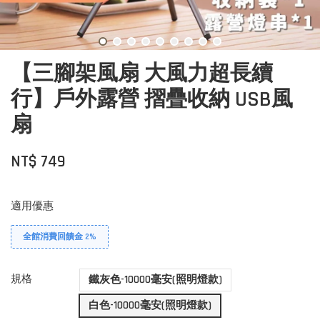
【三腳架風扇 大風力超長續
行】戶外露營 摺疊收納 USB風
扇
NT$ 749
適用優惠
全館消費回饋金 2%
規格
鐵灰色-10000毫安(照明燈款)
白色-10000毫安(照明燈款)