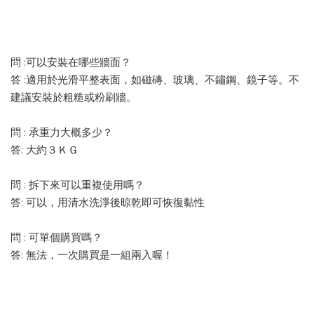
問 :可以安裝在哪些牆面？
答 :適用於光滑平整表面，如磁磚、玻璃、不鏽鋼、鏡子等。不
建議安裝於粗糙或粉刷牆。
問 : 承重力大概多少？
答: 大約３ＫＧ
問 : 拆下來可以重複使用嗎？
答: 可以，用清水洗淨後晾乾即可恢復黏性
問 : 可單個購買嗎？
答: 無法，一次購買是一組兩入喔！