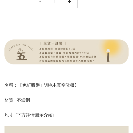
-
+
名稱：【免釘吸盤 | 胡桃木真空吸盤】
材質 : 不鏽鋼
尺寸: (下方詳情圖示介紹)