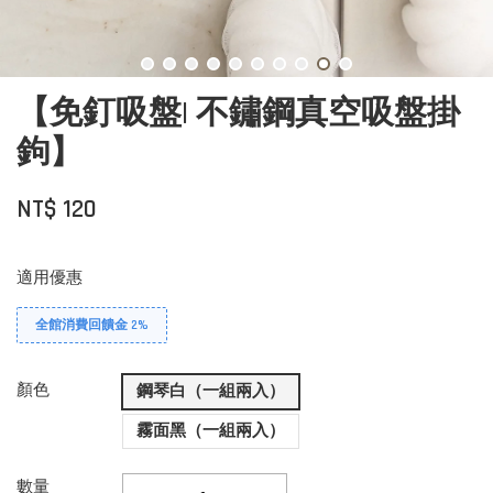
【免釘吸盤| 不鏽鋼真空吸盤掛
鉤】
NT$ 120
適用優惠
全館消費回饋金 2%
顏色
鋼琴白（一組兩入）
霧面黑（一組兩入）
數量