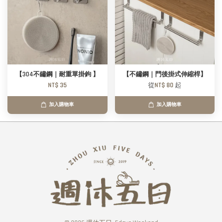
【304不鏽鋼｜耐重單掛鉤 】
【不鏽鋼｜門後掛式伸縮桿】
NT$ 35
從
NT$ 80
起
加入購物車
加入購物車