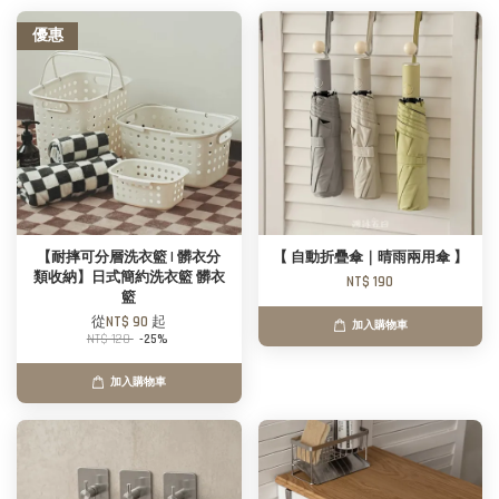
優惠
【耐摔可分層洗衣籃 | 髒衣分
【 自動折疊傘｜晴雨兩用傘 】
類收納】日式簡約洗衣籃 髒衣
NT$ 190
籃
從
NT$ 90
起
加入購物車
NT$ 120
-25%
加入購物車