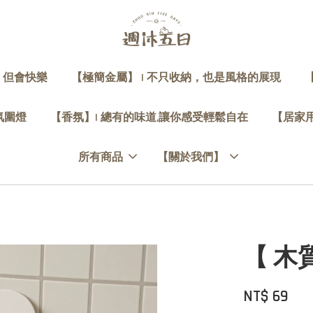
，但會快樂
【極簡金屬】 | 不只收納，也是風格的展現
 氛圍燈
【香氛】| 總有的味道,讓你感受輕鬆自在
【居家用
所有商品
【關於我們】
【 木
NT$ 69