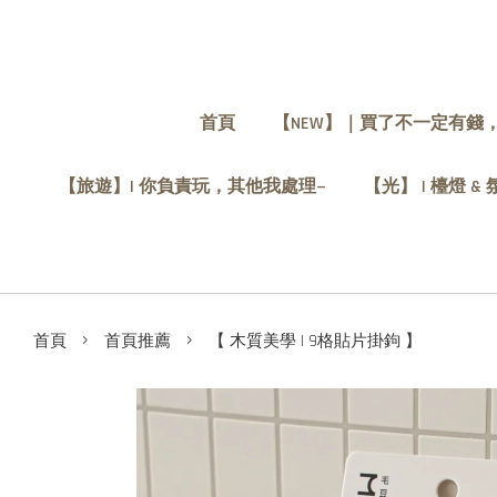
首頁
【NEW】｜買了不一定有錢
【旅遊】| 你負責玩，其他我處理~
【光】 | 檯燈 &
›
›
首頁
首頁推薦
【 木質美學 | 9格貼片掛鉤 】