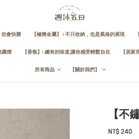
，但會快樂
【極簡金屬】 | 不只收納，也是風格的展現
 氛圍燈
【香氛】| 總有的味道,讓你感受輕鬆自在
【居家用
所有商品
【關於我們】
【不鏽
NT$ 240