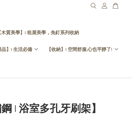
【木質美學】| 租屋美學，免釘系列收納
品】| 生活必備
【收納】| 空間舒服,心也平靜了!
鋼 | 浴室多孔牙刷架】