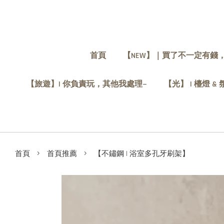
首頁
【NEW】｜買了不一定有錢
【旅遊】| 你負責玩，其他我處理~
【光】 | 檯燈 &
›
›
首頁
首頁推薦
【不鏽鋼 | 浴室多孔牙刷架】