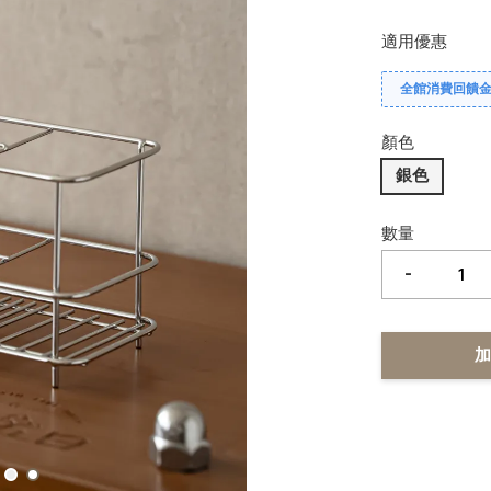
適用優惠
全館消費回饋金 
顏色
銀色
數量
-
加