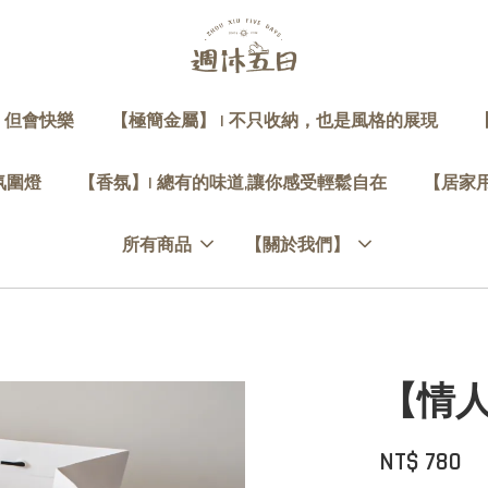
，但會快樂
【極簡金屬】 | 不只收納，也是風格的展現
 氛圍燈
【香氛】| 總有的味道,讓你感受輕鬆自在
【居家用
所有商品
【關於我們】
【情
NT$ 780