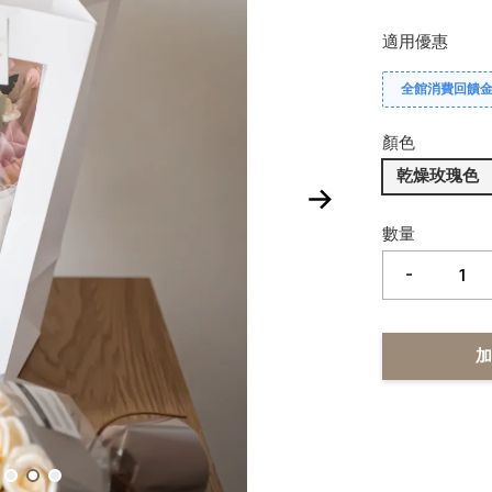
適用優惠
全館消費回饋金 
顏色
乾燥玫瑰色
數量
-
加