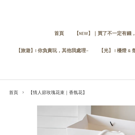
首頁
【NEW】｜買了不一定有錢
【旅遊】| 你負責玩，其他我處理~
【光】 | 檯燈 &
›
首頁
【情人節玫瑰花束｜香氛花】