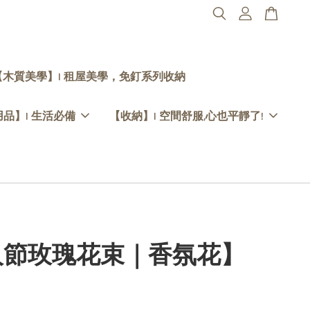
【木質美學】| 租屋美學，免釘系列收納
品】| 生活必備
【收納】| 空間舒服,心也平靜了!
人節玫瑰花束｜香氛花】