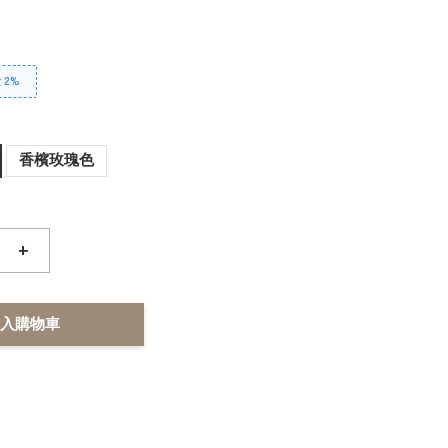
2%
香檳玫瑰色
+
入購物車