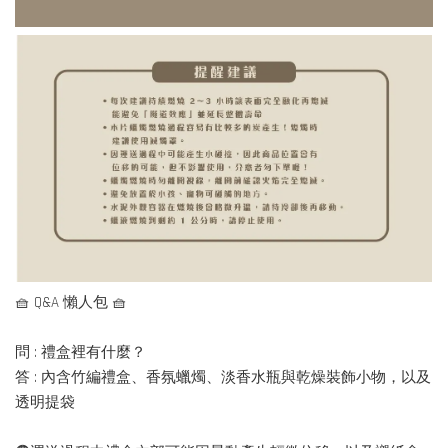
🧺 Q&A 懶人包 🧺
問 : 禮盒裡有什麼？
答 : 內含竹編禮盒、香氛蠟燭、淡香水瓶與乾燥裝飾小物，以及
透明提袋