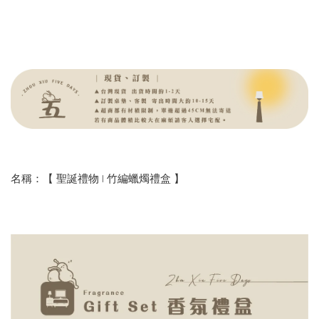
名稱：【 聖誕禮物 | 竹編蠟燭禮盒 】