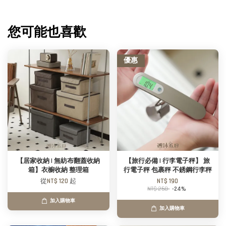
您可能也喜歡
優惠
【居家收納 | 無紡布翻蓋收納
【旅行必備 | 行李電子秤】 旅
箱】衣櫥收納 整理箱
行電子秤 包裹秤 不銹鋼行李秤
從
NT$ 120
起
NT$ 190
NT$ 250
-24%
加入購物車
加入購物車