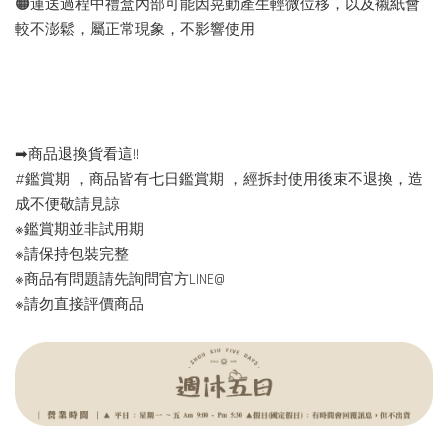
🟠運送過程中禮盒內部可能因晃動產生輕微位移，以及襯紙會
較不澎鬆，屬正常現象，不影響使用
➡︎商品退換貨看這!!
#鑑賞期 ，商品皆有七日鑑賞期 ，經拆封使用後束不退換，造
成不便敬請見諒
※鑑賞期並非試用期
※請保持包裝完整
※商品有問題請先詢問官方LINE@
※請勿直接評價商品