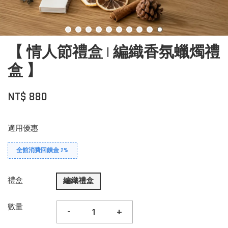
【 情人節禮盒 | 編織香氛蠟燭禮
盒 】
NT$ 880
適用優惠
全館消費回饋金 2%
禮盒
編織禮盒
數量
-
+