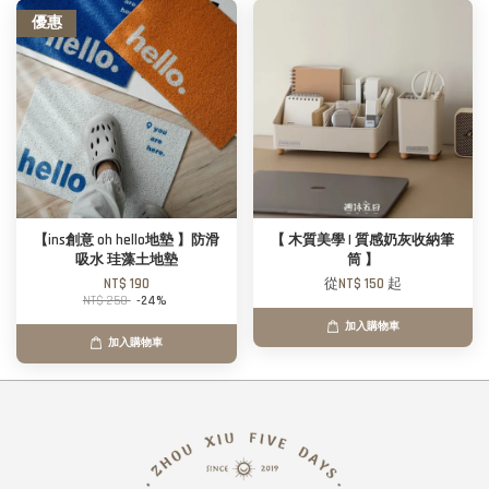
優惠
【ins創意 oh hello地墊 】防滑
【 木質美學 | 質感奶灰收納筆
吸水 珪藻土地墊
筒 】
NT$ 190
從
NT$ 150
起
NT$ 250
-24%
加入購物車
加入購物車