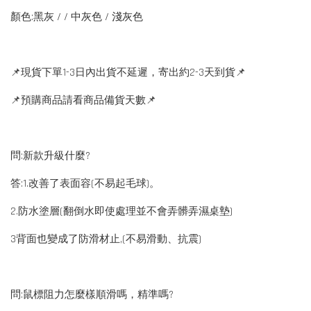
顏色:黑灰 / / 中灰色 / 淺灰色
📌現貨下單1-3日內出貨不延遲，寄出約2-3天到貨📌
📌預購商品請看商品備貨天數📌
問:新款升級什麼?
答:1.改善了表面容(不易起毛球)。
2.防水塗層(翻倒水即使處理並不會弄髒弄濕桌墊)
3背面也變成了防滑材止,(不易滑動、抗震)
問:鼠標阻力怎麼樣順滑嗎，精準嗎?