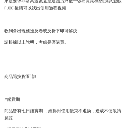
果是要求非常高遊戲還是建議另外配一張布質鼠標墊(測試遊戲
PUBG)後續可以我出使用過程視頻
收到會出現翹邊反卷或反折下即可解決
請根據以上說明，考慮是否購買。
商品退換貨看這!!
#鑑賞期
商品皆有七日鑑賞期 ，經拆封使用後束不退換，造成不便敬請
見諒