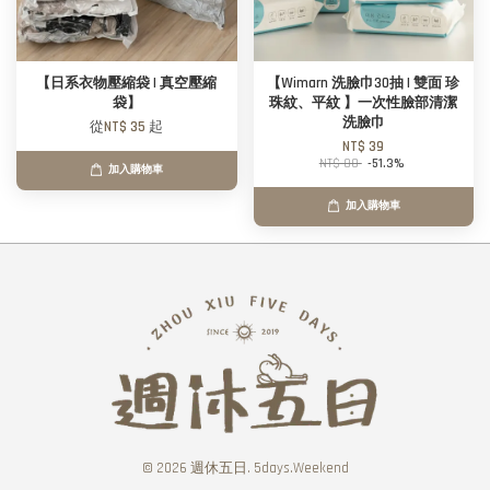
【日系衣物壓縮袋 | 真空壓縮
【Wimarn 洗臉巾30抽 | 雙面 珍
袋】
珠紋、平紋 】一次性臉部清潔
洗臉巾
從
NT$ 35
起
NT$ 39
NT$ 80
-51.3%
加入購物車
加入購物車
© 2026 週休五日. 5days.Weekend