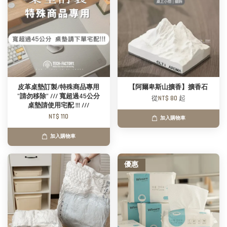
皮革桌墊訂製/特殊商品專用
【阿爾卑斯山擴香】擴香石
"請勿移除" /// 寬超過45公分
從
NT$ 80
起
桌墊請使用宅配 !!! ///
NT$ 110
加入購物車
加入購物車
優惠