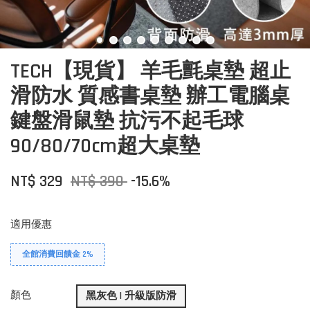
TECH【現貨】 羊毛氈桌墊 超止
滑防水 質感書桌墊 辦工電腦桌
鍵盤滑鼠墊 抗污不起毛球
90/80/70cm超大桌墊
NT$ 329
NT$ 390
-15.6%
適用優惠
全館消費回饋金 2%
顏色
黑灰色 | 升級版防滑