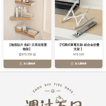
【無痕貼片 免釘| 日系浴室置
【可調式筆電支架| 鋁合金折疊
物架】
支架 】
從
NT$ 250
起
NT$ 220
加入購物車
加入購物車