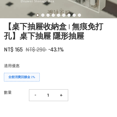
【桌下抽屜收納盒 | 無痕免打
孔】桌下抽屜 隱形抽屜
NT$ 165
NT$ 290
-43.1%
適用優惠
全館消費回饋金 2%
數量
-
+