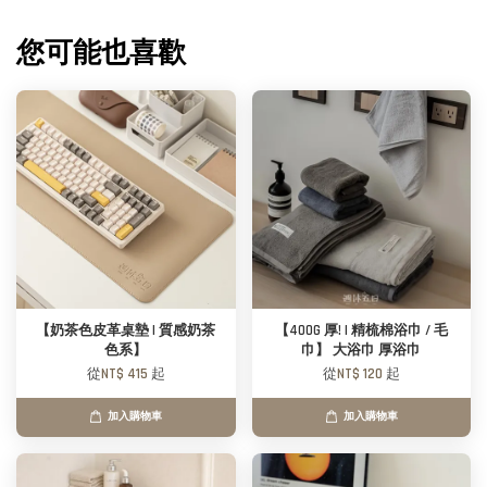
您可能也喜歡
【奶茶色皮革桌墊 | 質感奶茶
【400G 厚! | 精梳棉浴巾 / 毛
色系】
巾】 大浴巾 厚浴巾
從
NT$ 415
起
從
NT$ 120
起
加入購物車
加入購物車