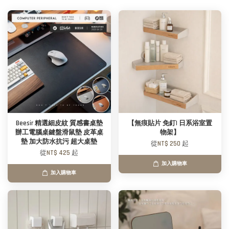
Beesir 精選細皮紋 質感書桌墊
【無痕貼片 免釘| 日系浴室置
辦工電腦桌鍵盤滑鼠墊 皮革桌
物架】
墊 加大防水抗污 超大桌墊
從
NT$ 250
起
從
NT$ 425
起
加入購物車
加入購物車