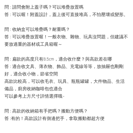
問 : 請問會附上蓋子嗎？可以堆疊放置嗎
答 : 可以喔！附蓋設計，蓋上後可直接堆高，不怕壓壞或變形。
問 : 收納盒可以堆疊嗎？耐重嗎？
答 : 可以堆疊放置喔！一般衣物、雜物、玩具沒問題，但建議不
要放過重的器材或工具箱喔～
問 : 扁款的高度只有8.5cm，適合收什麼？與高款差在哪
答 : 適合收文具、薄衣物、飾品、充電線等等，放抽屜也剛剛
好，適合收小物，節省空間
高款比較高，可以收毛衣、玩具、瓶瓶罐罐，大件物品、生活
備品，廚房收納咖啡包也適合
可以參考上方尺寸詳情選擇哦~
問 : 高款的收納箱有手把嗎？搬動方便嗎？
答 :有的！高款設計有側邊把手，拿取搬動都超方便