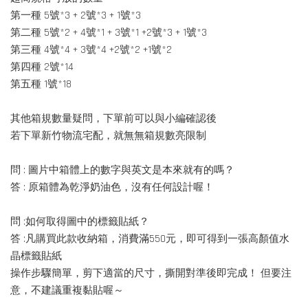
第一種 5號*3 + 2號*3 + 1號*3
第二種 5號*2 + 4號*1 + 3號*1 +2號*3 + 1號*3
第三種 4號*4 + 3號*4 +2號*2 +1號*2
第四種 2號*14
第五種 1號*18
其他箱規數量疑問，下單前可以與小編確認後
若下單新竹物流宅配，就無無箱規數亮限制
問 : 圖片中箱體上的數字與英文是本來就有的嗎？
答 : 原箱體為乾淨奶油色，沒有任何設計喔！
問 :如何取得圖中的標籤貼紙？
答 :凡購買此款收納箱，消費滿550元，即可得到一張高顏值水
晶標籤貼紙
操作步驟簡單，剪下適當的尺寸，撕開對準後即完成！ 但要注
意，不建議重複黏貼喔～