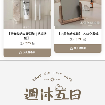
【牙膏收納＆牙刷架｜浴室收
【木質無邊桌鏡】| 木紋化妝鏡
納】
從
NT$ 190
起
從
NT$ 15
起
加入購物車
加入購物車