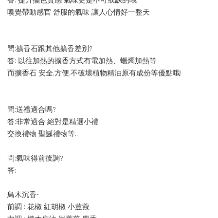
答: 提升擺色質感 氣味更是不可或缺的哦
嗅覺帶動感官 舒服的氣味 讓人心情好一整天
問:擴香石跟其他擴香差別?
答: 以往加熱的擴香方式有電加熱、蠟燭加熱等
而擴香石 安全,方便,不破壞植物精油原有成份等優點哦!
問:送禮適合嗎?
答:非常適合 絕對是精選小禮
交換禮物 聖誕禮物等..
問:氣味得前後調?
答:
鳥木沉香-
前調 : 花椒 紅胡椒 小荳蔻