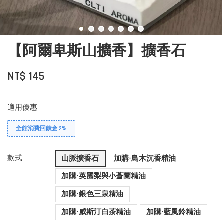
【阿爾卑斯山擴香】擴香石
NT$ 145
適用優惠
全館消費回饋金 2%
款式
山脈擴香石
加購-鳥木沉香精油
加購-英國梨與小蒼蘭精油
加購-銀色三泉精油
加購-威斯汀白茶精油
加購-藍風鈴精油