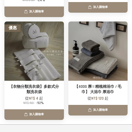
NT$ 250
-24%
加入購物車
加入購物車
優惠
【衣物分類洗衣袋】多款式分
【400G 厚! | 精梳棉浴巾 / 毛
類洗衣袋
巾】 大浴巾 厚浴巾
從
NT$ 4
起
從
NT$ 120
起
NT$ 50
-92%
加入購物車
加入購物車