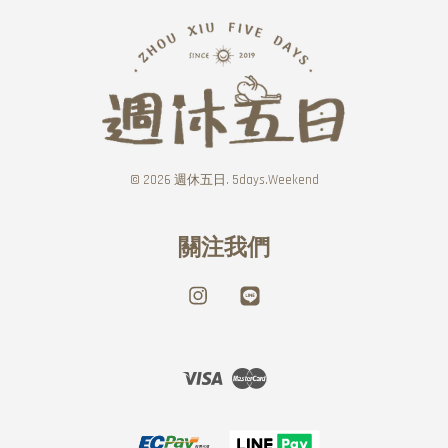
© 2026 週休五日. 5days.Weekend
關注我們
Instagram
Line
Visa
Master