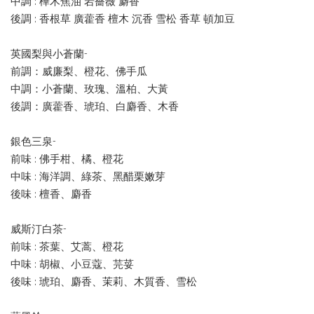
中調 : 樺木焦油 岩薔薇 麝香
後調 : 香根草 廣藿香 檀木 沉香 雪松 香草 頓加豆
英國梨與小蒼蘭-
前調：威廉梨、橙花、佛手瓜
中調：小蒼蘭、玫瑰、溫柏、大黃
後調：廣藿香、琥珀、白麝香、木香
銀色三泉-
前味 : 佛手柑、橘、橙花
中味 : 海洋調、綠茶、黑醋栗嫩芽
後味 : 檀香、麝香
威斯汀白茶-
前味 : 茶葉、艾蒿、橙花
中味 : 胡椒、小豆蔻、芫荽
後味 : 琥珀、麝香、茉莉、木質香、雪松