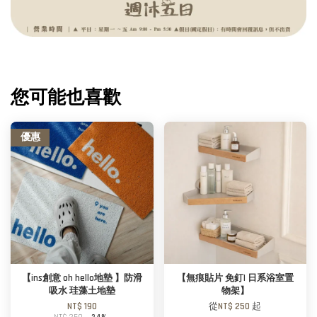
您可能也喜歡
優惠
【ins創意 oh hello地墊 】防滑
【無痕貼片 免釘| 日系浴室置
吸水 珪藻土地墊
物架】
NT$ 190
從
NT$ 250
起