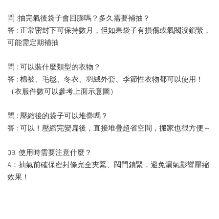
問 :抽完氣後袋子會回膨嗎？多久需要補抽？
答 : 正常密封下可保持數月，但如果袋子有損傷或氣閥沒鎖緊，
可能需定期補抽
問 : 可以裝什麼類型的衣物？
答 : 棉被、毛毯、冬衣、羽絨外套、季節性衣物都可以使用！
（衣服件數可以參考上面示意圖）
問 : 壓縮後的袋子可以堆疊嗎？
答 : 可以！壓縮完變扁後，直接堆疊超省空間，搬家也很方便～
Q9. 使用時需要注意什麼？
A：抽氣前確保密封條完全夾緊、閥門鎖緊，避免漏氣影響壓縮
效果！