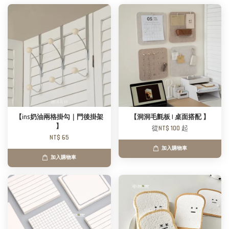
【ins奶油兩格掛勾｜門後掛架
【洞洞毛氈板 | 桌面搭配 】
】
從
NT$ 100
起
NT$ 65
加入購物車
加入購物車