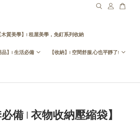
【木質美學】| 租屋美學，免釘系列收納
品】| 生活必備
【收納】| 空間舒服,心也平靜了!
必備 | 衣物收納壓縮袋】