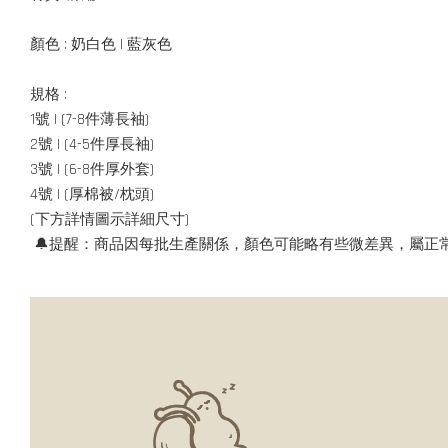
顏色 : 奶白色 | 藍灰色
規格 :
1號 | (7-8件薄長袖)
2號 | (4-5件厚長袖)
3號 | (6-8件厚外套)
4號 | (厚棉被/枕頭)
(下方詳情圖示詳細尺寸)
🔔提醒：商品因每批生產關係，顏色可能略有些微差異，屬正