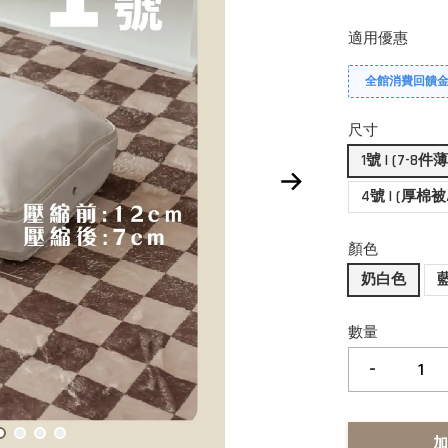
適用優惠
全館消費回饋金 
尺寸
1號 | (7-8
4號 | (厚棉
顏色
奶白色
數量
-
加