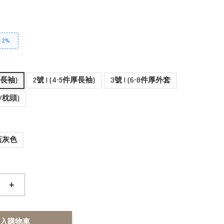
2%
件薄長袖)
2號 | (4-5件厚長袖)
3號 | (6-8件厚外套
被/枕頭)
藍灰色
+
入購物車