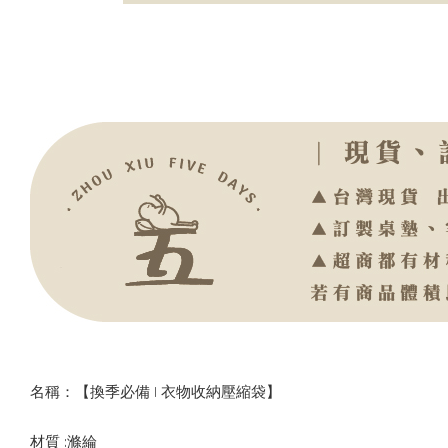
名稱：【換季必備 | 衣物收納壓縮袋】
材質 :滌綸