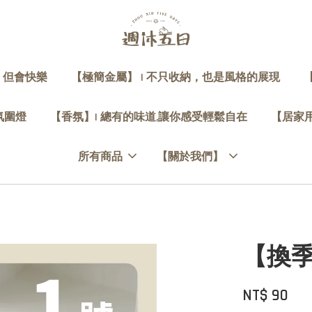
，但會快樂
【極簡金屬】 | 不只收納，也是風格的展現
 氛圍燈
【香氛】| 總有的味道,讓你感受輕鬆自在
【居家用
所有商品
【關於我們】
【換季
NT$ 90