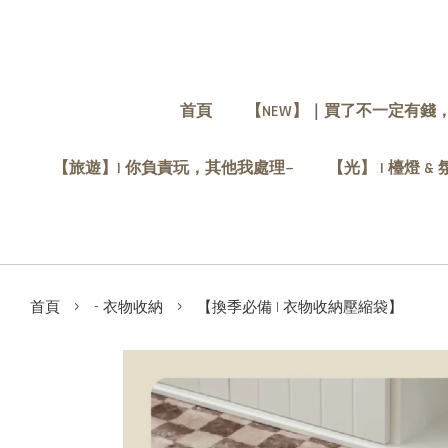
首頁
【NEW】｜買了不一定有錢
【旅遊】| 你負責玩，其他我處理~
【光】 | 檯燈 &
›
›
首頁
- 衣物收納
【換季必備 | 衣物收納壓縮袋】