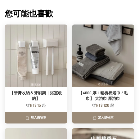
您可能也喜歡
【牙膏收納＆牙刷架｜浴室收
【400G 厚! | 精梳棉浴巾 / 毛
納】
巾】 大浴巾 厚浴巾
從
NT$ 15
起
從
NT$ 120
起
加入購物車
加入購物車