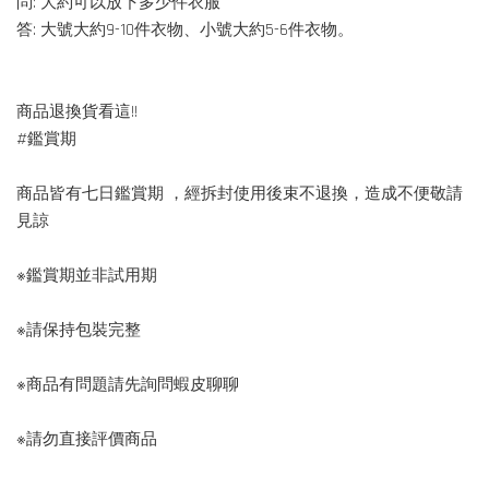
問: 大約可以放下多少件衣服
答: 大號大約9-10件衣物、小號大約5-6件衣物。
商品退換貨看這!!
#鑑賞期
商品皆有七日鑑賞期 ，經拆封使用後束不退換，造成不便敬請
見諒
※鑑賞期並非試用期
※請保持包裝完整
※商品有問題請先詢問蝦皮聊聊
※請勿直接評價商品