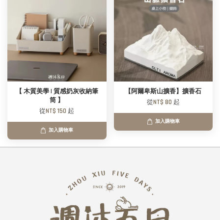
【 木質美學 | 質感奶灰收納筆
【阿爾卑斯山擴香】擴香石
筒 】
從
NT$ 80
起
從
NT$ 150
起
加入購物車
加入購物車