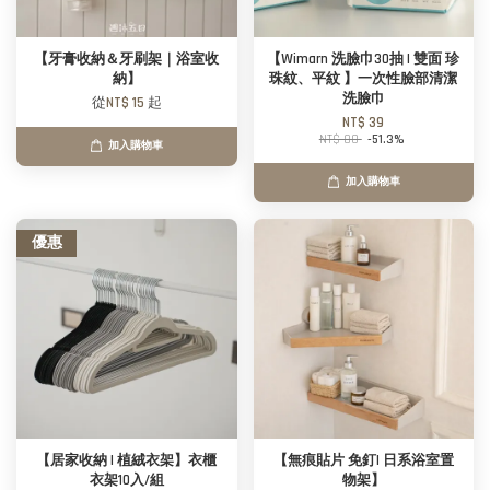
【牙膏收納＆牙刷架｜浴室收
【Wimarn 洗臉巾30抽 | 雙面 珍
納】
珠紋、平紋 】一次性臉部清潔
洗臉巾
從
NT$ 15
起
NT$ 39
NT$ 80
-51.3%
加入購物車
加入購物車
優惠
【居家收納 | 植絨衣架】衣櫃
【無痕貼片 免釘| 日系浴室置
衣架10入/組
物架】