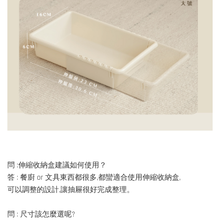
問 :伸縮收納盒建議如何使用？
答 : 餐廚 or 文具東西都很多,都蠻適合使用伸縮收納盒,
可以調整的設計,讓抽屜很好完成整理。
問 : 尺寸該怎麼選呢?