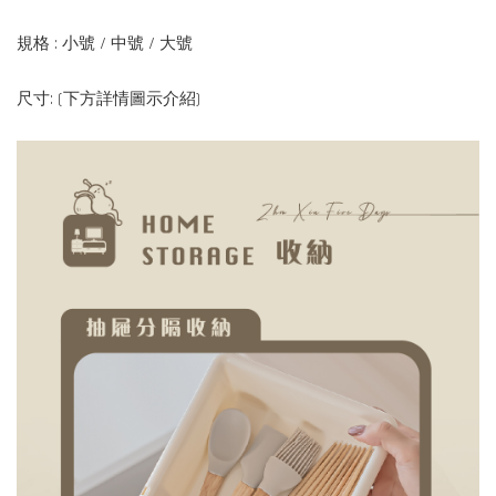
規格 : 小號 / 中號 / 大號
尺寸: (下方詳情圖示介紹)