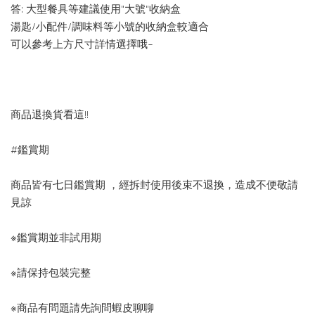
答: 大型餐具等建議使用"大號"收納盒
湯匙/小配件/調味料等小號的收納盒較適合
可以參考上方尺寸詳情選擇哦~
商品退換貨看這!!
#鑑賞期
商品皆有七日鑑賞期 ，經拆封使用後束不退換，造成不便敬請
見諒
※鑑賞期並非試用期
※請保持包裝完整
※商品有問題請先詢問蝦皮聊聊