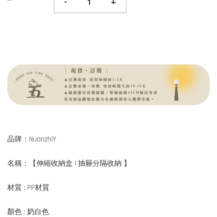
-
+
品牌：NuanzhiY
名稱：【伸縮收納盒 | 抽屜分隔收納 】
材質 : PP材質
顏色 : 奶白色