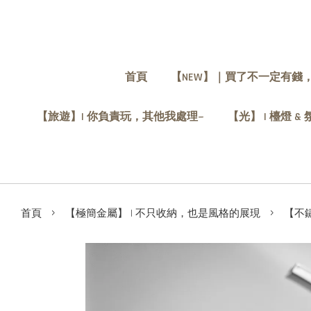
首頁
【NEW】｜買了不一定有錢
【旅遊】| 你負責玩，其他我處理~
【光】 | 檯燈 &
›
›
首頁
【極簡金屬】 | 不只收納，也是風格的展現
【不鏽