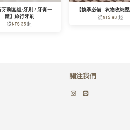
牙刷套組-牙刷 / 牙膏一
【換季必備 | 衣物收納
體】旅行牙刷
從
NT$ 90
起
從
NT$ 35
起
關注我們
Instagram
Line