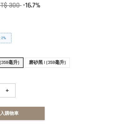
T$ 300
-16.7%
2%
(358毫升)
磨砂黑 | (358毫升)
+
入購物車