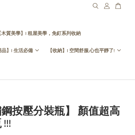
【木質美學】| 租屋美學，免釘系列收納
品】| 生活必備
【收納】| 空間舒服,心也平靜了!
鏽鋼按壓分裝瓶】 顏值超高
!!