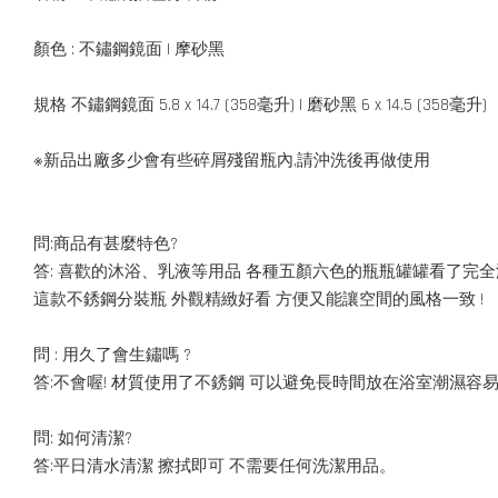
顏色 : 不鏽鋼鏡面 | 摩砂黑
規格 不鏽鋼鏡面 5.8 x 14.7 (358毫升) | 磨砂黑 6 x 14.5 (358毫升)
※新品出廠多少會有些碎屑殘留瓶內,請沖洗後再做使用
問:商品有甚麼特色?
答: 喜歡的沐浴、乳液等用品 各種五顏六色的瓶瓶罐罐看了完
這款不銹鋼分裝瓶 外觀精緻好看 方便又能讓空間的風格一致 !
問 : 用久了會生鏽嗎 ?
答:不會喔! 材質使用了不銹鋼 可以避免長時間放在浴室潮濕容
問: 如何清潔?
答:平日清水清潔 擦拭即可 不需要任何洗潔用品。