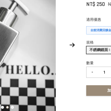
NT$ 250
N
適用優惠
全館消費回饋金 
規格
不銹鋼鏡面 | 
數量
-
加