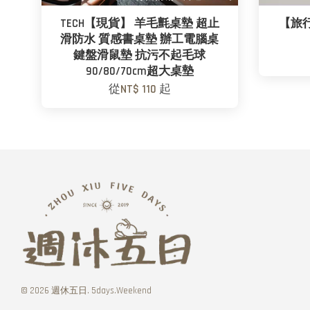
TECH【現貨】 羊毛氈桌墊 超止
【旅行
滑防水 質感書桌墊 辦工電腦桌
鍵盤滑鼠墊 抗污不起毛球
90/80/70cm超大桌墊
從
NT$ 110
起
© 2026 週休五日. 5days.Weekend