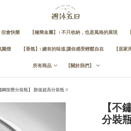
，但會快樂
【極簡金屬】 | 不只收納，也是風格的展現
 氛圍燈
【香氛】| 總有的味道,讓你感受輕鬆自在
【居家用
所有商品
【關於我們】
鋼按壓分裝瓶】 顏值超高分裝瓶 !!!
【不
分裝瓶 !