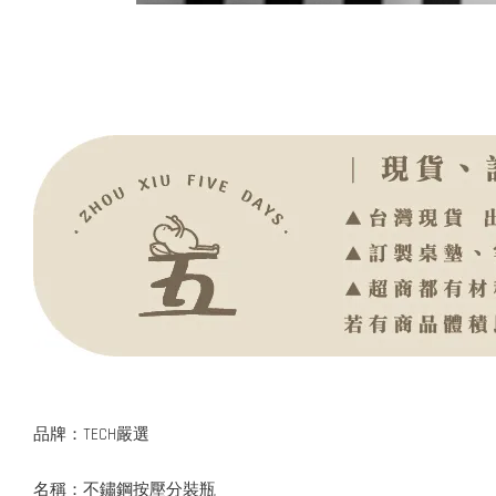
品牌：TECH嚴選
名稱：不鏽鋼按壓分裝瓶