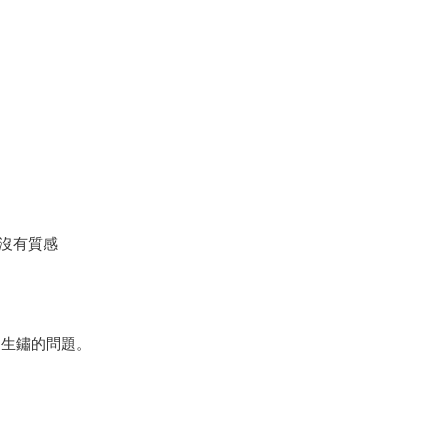
全沒有質感
易生鏽的問題。