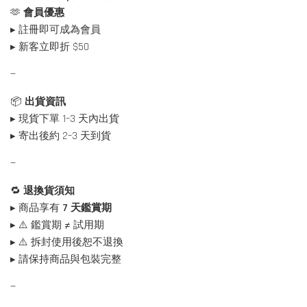
🫶
會員優惠
▸ 註冊即可成為會員
▸ 新客立即折 $50
—
📦
出貨資訊
▸ 現貨下單 1–3 天內出貨
▸ 寄出後約 2–3 天到貨
—
🔁
退換貨須知
▸ 商品享有
7 天鑑賞期
▸ ⚠️ 鑑賞期 ≠ 試用期
▸ ⚠️ 拆封使用後恕不退換
▸ 請保持商品與包裝完整
—