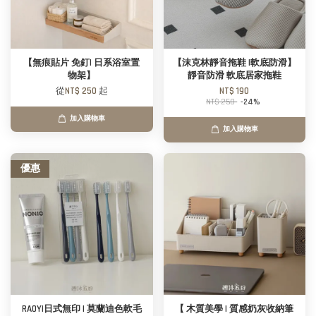
【無痕貼片 免釘| 日系浴室置
【沫克林靜音拖鞋 |軟底防滑】
物架】
靜音防滑 軟底居家拖鞋
從
NT$ 250
起
NT$ 190
NT$ 250
-24%
加入購物車
加入購物車
優惠
RAOYI日式無印 | 莫蘭迪色軟毛
【 木質美學 | 質感奶灰收納筆