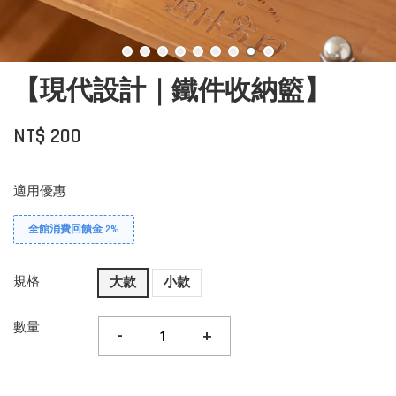
【現代設計｜鐵件收納籃】
NT$ 200
適用優惠
全館消費回饋金 2%
規格
大款
小款
數量
-
+