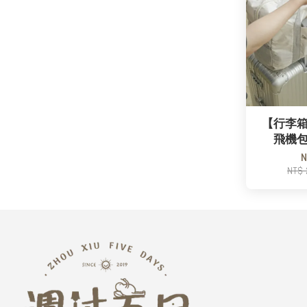
【行李
飛機
N
NT$