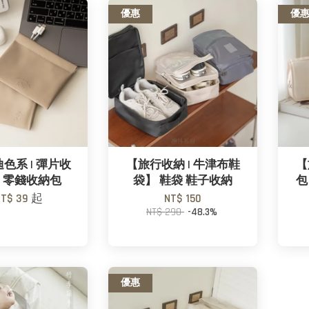
優惠
優
色系 | 彈片收
【旅行收納 | 牛津布鞋
【
】零錢收納包
袋】 鞋袋 鞋子收納
包
NT$ 39
起
NT$ 150
NT$ 290
-48.3%
優惠