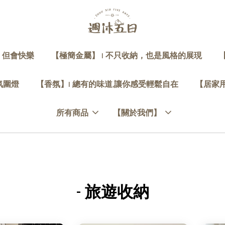
，但會快樂
【極簡金屬】 | 不只收納，也是風格的展現
 氛圍燈
【香氛】| 總有的味道,讓你感受輕鬆自在
【居家用
所有商品
【關於我們】
- 旅遊收納