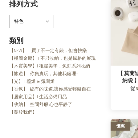
排列方式
類別
【NEW】｜買了不一定有錢，但會快樂
【極簡金屬】 | 不只收納，也是風格的展現
【木質美學】| 租屋美學，免釘系列收納
【 莫蘭迪
【旅遊】| 你負責玩，其他我處理~
納袋 
【光】 | 檯燈 & 氛圍燈
從
【香氛】| 總有的味道,讓你感受輕鬆自在
【居家用品】| 生活必備用品
【收納】| 空間舒服,心也平靜了!
【關於我們】
優惠