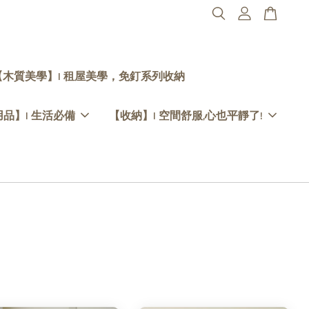
【木質美學】| 租屋美學，免釘系列收納
品】| 生活必備
【收納】| 空間舒服,心也平靜了!