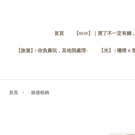
首頁
【NEW】｜買了不一定有錢
【旅遊】| 你負責玩，其他我處理~
【光】 | 檯燈 &
›
首頁
- 旅遊收納