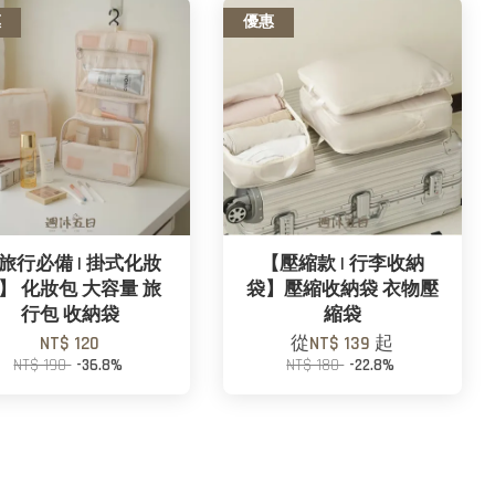
惠
優惠
旅行必備 | 掛式化妝
【壓縮款 | 行李收納
】 化妝包 大容量 旅
袋】壓縮收納袋 衣物壓
行包 收納袋
縮袋
NT$ 120
從
NT$ 139
起
NT$ 190
-36.8%
NT$ 180
-22.8%