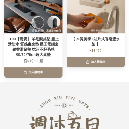
TECH【現貨】 羊毛氈桌墊 超止
【 木質美學 | 貼片式香皂瀝水
滑防水 質感書桌墊 辦工電腦桌
架 】
鍵盤滑鼠墊 抗污不起毛球
NT$ 150
90/80/70cm超大桌墊
從
NT$ 110
起
加入購物車
加入購物車