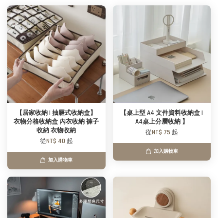
【居家收納 | 抽屜式收納盒】
【桌上型 A4 文件資料收納盒 |
衣物分格收納盒 內衣收納 褲子
A4桌上分層收納 】
收納 衣物收納
從
NT$ 75
起
從
NT$ 40
起
加入購物車
加入購物車