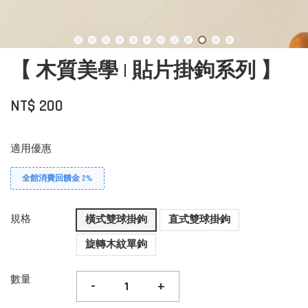
【 木質美學 | 貼片掛鉤系列 】
NT$ 200
適用優惠
全館消費回饋金 2%
規格
橫式雙球掛鉤
直式雙球掛鉤
旋轉木紋單鉤
數量
-
+