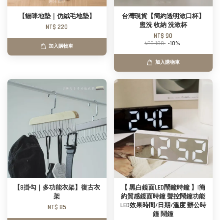
【貓咪地墊｜仿絨毛地墊】
台灣現貨【簡約透明漱口杯】
盥洗 收納 洗漱杯
NT$ 220
NT$ 90
NT$ 100
-10%
加入購物車
加入購物車
【8掛勾｜多功能衣架】復古衣
【 黑白鏡面LED鬧鐘時鐘 】|簡
架
約質感鏡面時鐘 聲控鬧鐘功能
LED效果時間/日期/溫度 辦公時
NT$ 85
鐘 鬧鐘