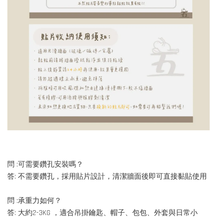
問 :可需要鑽孔安裝嗎？
答: 不需要鑽孔，採用貼片設計，清潔牆面後即可直接黏貼使用
問 :承重力如何？
答: 大約2-3KG ，適合吊掛鑰匙、帽子、包包、外套與日常小