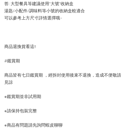
答: 大型餐具等建議使用"大號"收納盒
湯匙/小配件/調味料等小號的收納盒較適合
可以參考上方尺寸詳情選擇哦~
商品退換貨看這!!
#鑑賞期
商品皆有七日鑑賞期 ，經拆封使用後束不退換，造成不便敬請
見諒
※鑑賞期並非試用期
※請保持包裝完整
※商品有問題請先詢問蝦皮聊聊