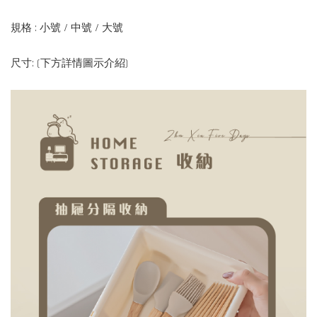
規格 : 小號 / 中號 / 大號
尺寸: (下方詳情圖示介紹)