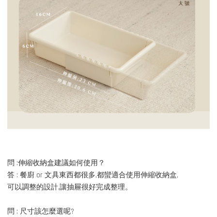
問 :伸縮收納盒建議如何使用？
答 : 餐廚 or 文具東西都很多,都蠻適合使用伸縮收納盒,
可以調整的設計,讓抽屜很好完成整理。
問 : 尺寸該怎麼選呢?