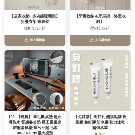
【居家收納 | 多功能晾曬架】
【牙膏收納＆牙刷架｜浴室收
折疊衣架 晾衣架
納】
從
NT$ 120
起
從
NT$ 15
起
加入購物車
加入購物車
TECH【現貨】 羊毛氈桌墊 超止
【免釘膠】免打孔 無痕黏膠 樹
滑防水 質感書桌墊 辦工電腦桌
脂膠 免釘膠 防水膠 強力速乾
鍵盤滑鼠墊 抗污不起毛球
超強承重
90/80/70cm超大桌墊
NT$ 10