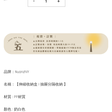
-
+
品牌：NuanzhiY
名稱：【伸縮收納盒 | 抽屜分隔收納 】
材質 : PP材質
顏色 : 奶白色