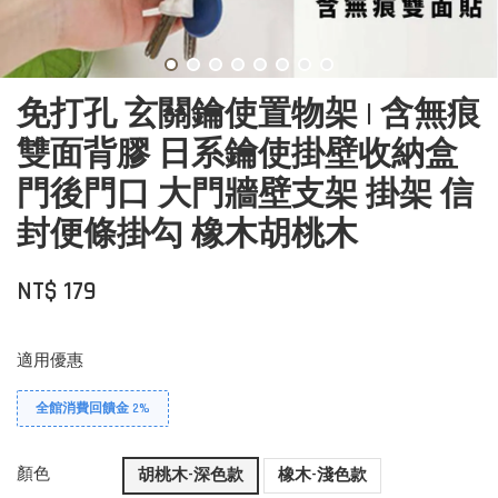
免打孔 玄關鑰使置物架 | 含無痕
雙面背膠 日系鑰使掛壁收納盒
門後門口 大門牆壁支架 掛架 信
封便條掛勾 橡木胡桃木
NT$ 179
適用優惠
全館消費回饋金 2%
顏色
胡桃木-深色款
橡木-淺色款