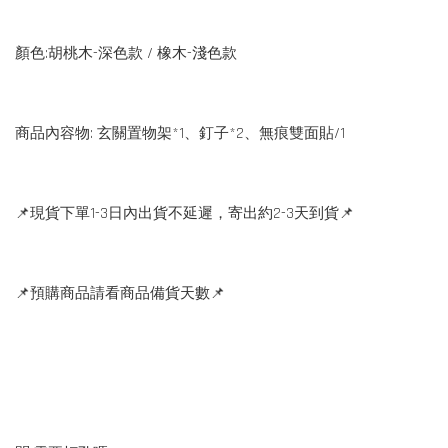
顏色:胡桃木-深色款 / 橡木-淺色款
商品內容物: 玄關置物架*1、釘子*2、無痕雙面貼/1
📌現貨下單1-3日內出貨不延遲，寄出約2-3天到貨📌
📌預購商品請看商品備貨天數📌