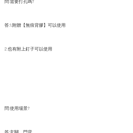
問:需要打孔嗎?
答:1.附贈【無痕背膠】可以使用
2.也有附上釘子可以使用
問:使用場景?
答:玄關、門背