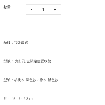
數量
-
+
品牌：TECH嚴選
型號： 免打孔 玄關鑰使置物架
型號：胡桃木-深色款 / 橡木-淺色款
尺寸: 16 * 7 * 3.3 cm