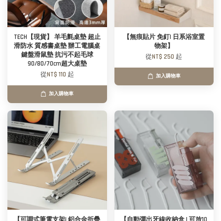
TECH【現貨】 羊毛氈桌墊 超止
【無痕貼片 免釘| 日系浴室置
滑防水 質感書桌墊 辦工電腦桌
物架】
鍵盤滑鼠墊 抗污不起毛球
從
NT$ 250
起
90/80/70cm超大桌墊
從
NT$ 110
起
加入購物車
加入購物車
【可調式筆電支架| 鋁合金折疊
【自動彈出牙線收納盒 | 可放10