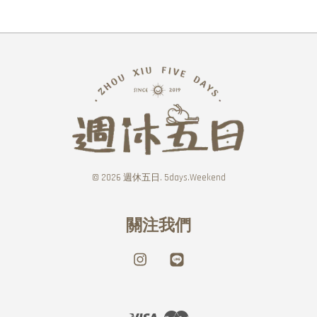
© 2026 週休五日. 5days.Weekend
關注我們
Instagram
Line
Visa
Master