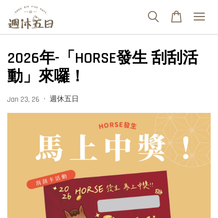
2026年-「HORSE發生 刮刮活
動」來囉！
•
週休五日
Jan 23, 26